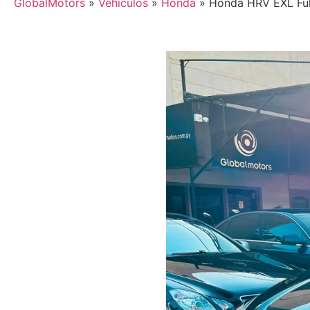
GlobalMotors
»
Vehículos
»
Honda
»
Honda HRV EXL Ful