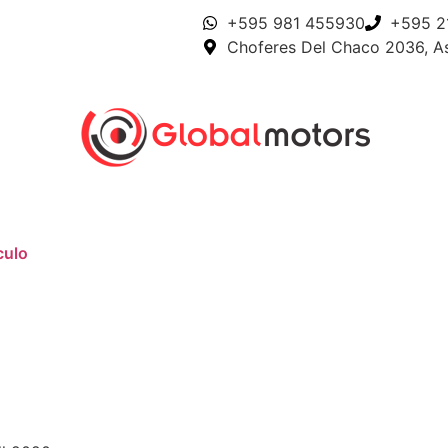
+595 981 455930
+595 2
Choferes Del Chaco 2036, A
culo