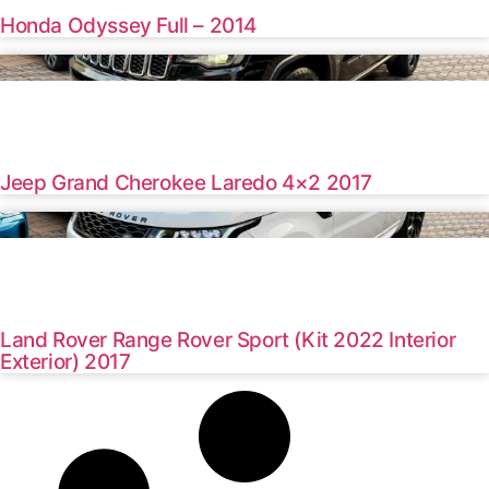
Honda Odyssey Full – 2014
Haz clic aquí
2017 /
29000 Km
U$S 16000
Jeep Grand Cherokee Laredo 4×2 2017
Haz clic aquí
2017 /
6000 Km
U$S 46000
Land Rover Range Rover Sport (Kit 2022 Interior
Exterior) 2017