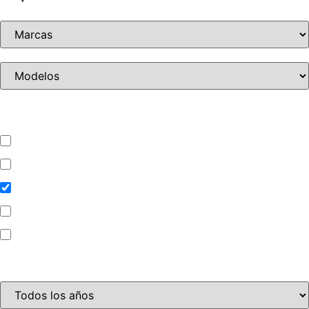
Tipo de vehículo
Automóvil
Camion
Camioneta
Mini Bus
Motocicleta
Año