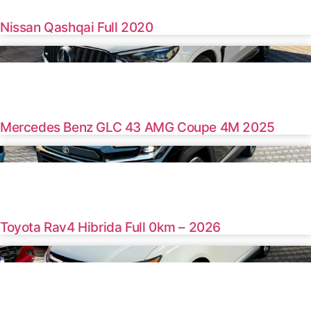
U$S 17500
Nissan Qashqai Full 2020
Haz clic aquí
2025 /
000 Km
U$S 135000
Mercedes Benz GLC 43 AMG Coupe 4M 2025
Haz clic aquí
2026 /
 Km
U$S 47000
Toyota Rav4 Hibrida Full 0km – 2026
Haz clic aquí
2014 /
44000 Km
U$S 14000