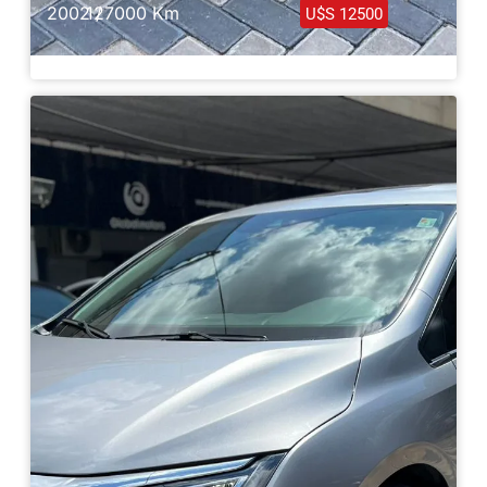
2002 /
127000 Km
U$S 12500
Honda Civic Type R EP3 JDM 2002
Haz clic aquí