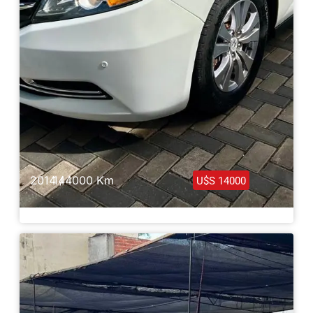
2014 /
144000 Km
U$S 14000
Honda Odyssey Full – 2014