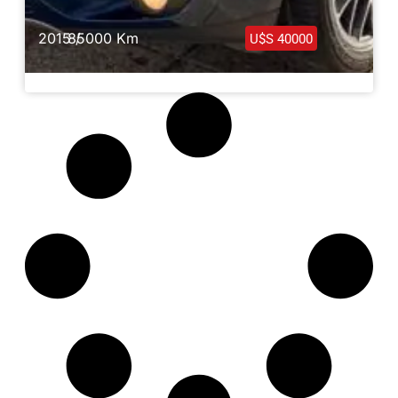
2015 /
85000 Km
U$S 40000
Porsche Macan Look S Full 2015