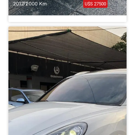
2012 /
72000 Km
U$S 27500
Porsche Cayenne AWD 2012
Haz clic aquí