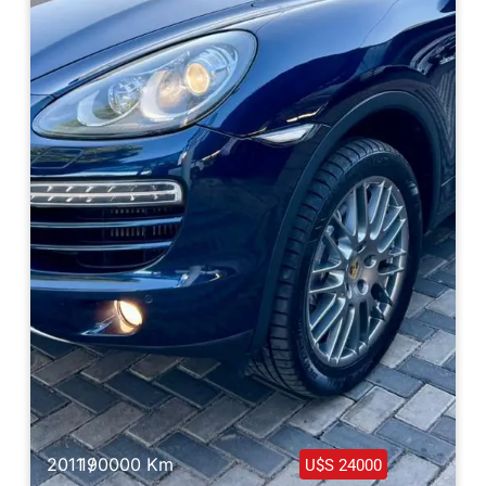
Haz clic aquí
2011 /
190000 Km
U$S 24000