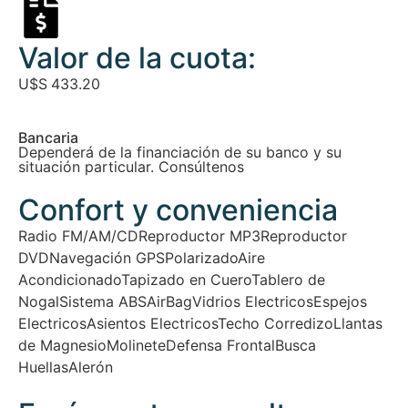
Valor de la cuota:
U$S
433.20
Bancaria
Dependerá de la financiación de su banco y su
situación particular. Consúltenos
Confort y conveniencia
Radio FM/AM/CD
Reproductor MP3
Reproductor
DVD
Navegación GPS
Polarizado
Aire
Acondicionado
Tapizado en Cuero
Tablero de
Nogal
Sistema ABS
AirBag
Vidrios Electricos
Espejos
Electricos
Asientos Electricos
Techo Corredizo
Llantas
de Magnesio
Molinete
Defensa Frontal
Busca
Huellas
Alerón