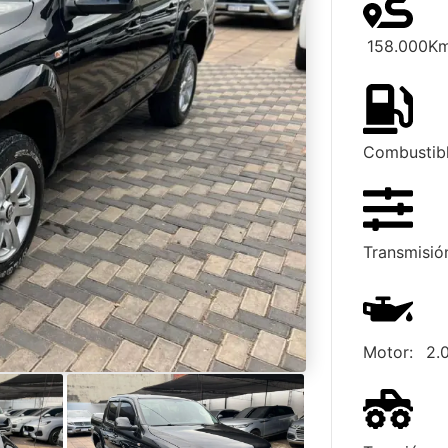
158.000
K
Combustib
Transmisió
Motor:
2.