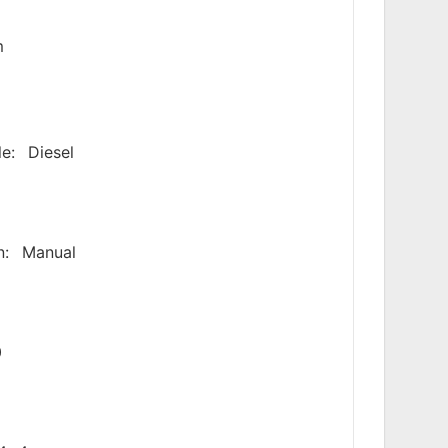
m
le:
Diesel
n:
Manual
0