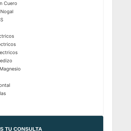
n Cuero
 Nogal
BS
ctricos
ectricos
ectricos
edizo
 Magnesio
ontal
las
S TU CONSULTA