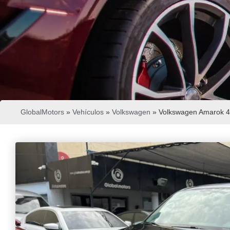
GlobalMotors
»
Vehículos
»
Volkswagen
»
Volkswagen Amarok 