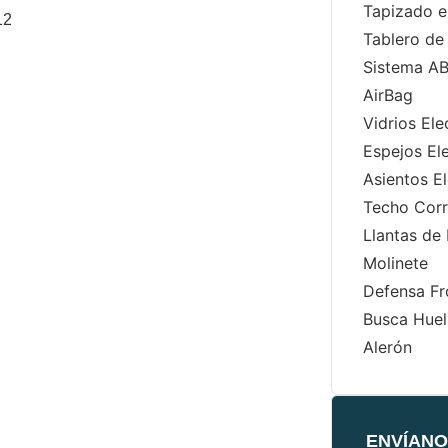
Tapizado e
12
Tablero de
Sistema A
AirBag
Vidrios Ele
Espejos El
Asientos El
Techo Corr
Llantas de
Molinete
Defensa Fr
Busca Huel
Alerón
ENVÍANO