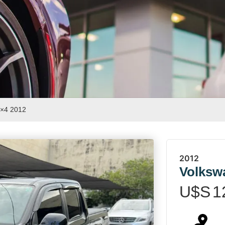
4×4 2012
2012
Volksw
U$S
1