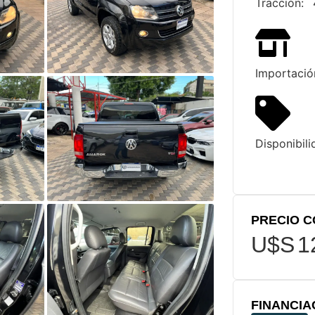
Tracción:
Importació
Disponibil
PRECIO 
U$S
1
FINANCIA