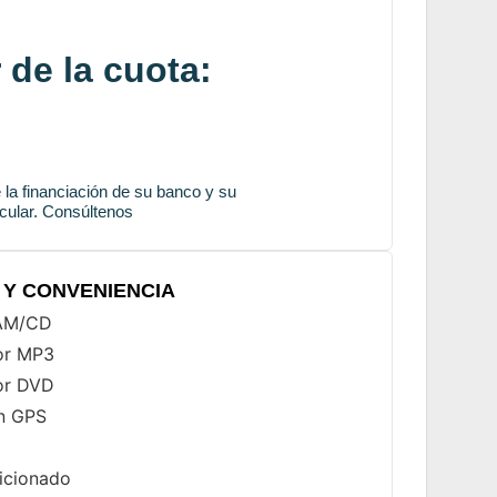
 de la cuota:
la financiación de su banco y su
icular. Consúltenos
Y CONVENIENCIA
/AM/CD
or MP3
or DVD
n GPS
icionado