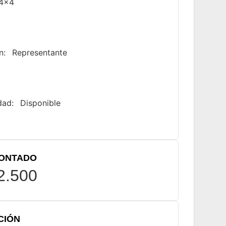
4x4
n:
Representante
idad:
Disponible
CONTADO
2.500
CIÓN