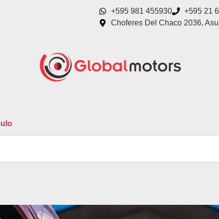
+595 981 455930
+595 21 
Choferes Del Chaco 2036, Asu
culo