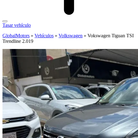
Tasar vehículo
GlobalMotors
»
Vehículos
»
Volkswagen
»
Vokswagen Tiguan TSI
Trendline 2.019