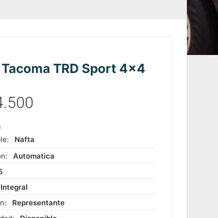
 Tacoma TRD Sport 4×4
4.500
m
le:
Nafta
ón:
Automatica
5
Integral
ón:
Representante