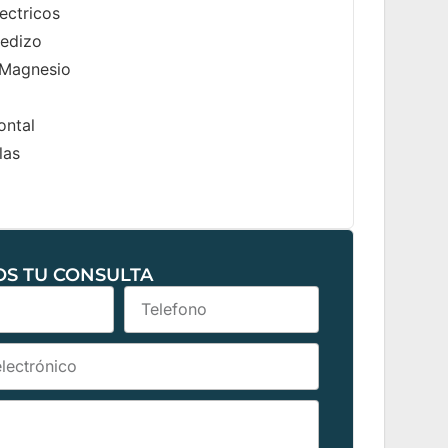
ectricos
edizo
 Magnesio
ontal
las
OS TU CONSULTA