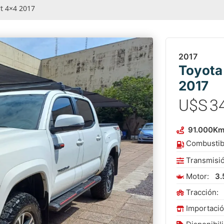
t 4×4 2017
2017
Toyota
2017
U$S
3
91.000
K
Combustib
Transmisi
Motor:
3.
Tracción:
Importaci