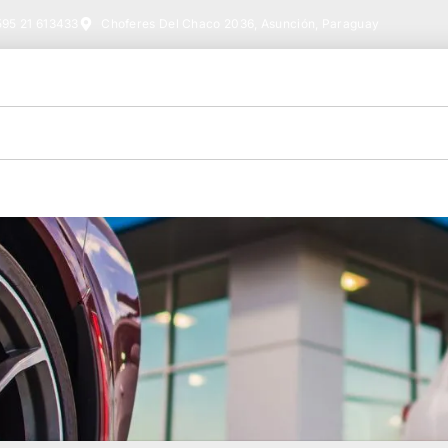
95 21 613433
Choferes Del Chaco 2036, Asunción, Paraguay