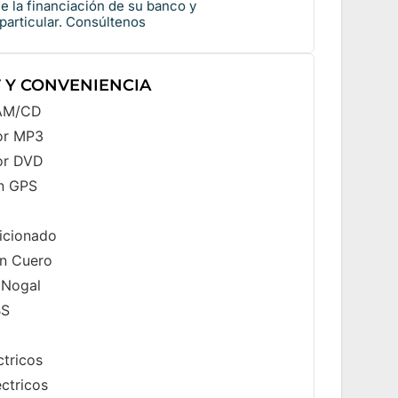
 la financiación de su banco y
 particular. Consúltenos
 Y CONVENIENCIA
/AM/CD
or MP3
or DVD
n GPS
icionado
n Cuero
 Nogal
BS
ctricos
ectricos