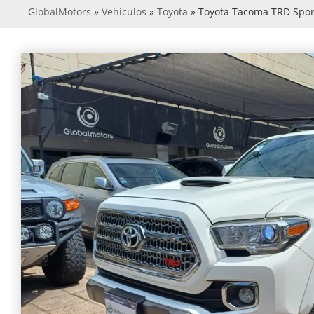
GlobalMotors
»
Vehículos
»
Toyota
»
Toyota Tacoma TRD Spor