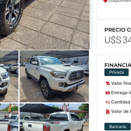
Disponibil
PRECIO 
U$S
3
FINANCI
Privada
Valor fin
Entrega in
Cantidad
Valor de 
Bancaria