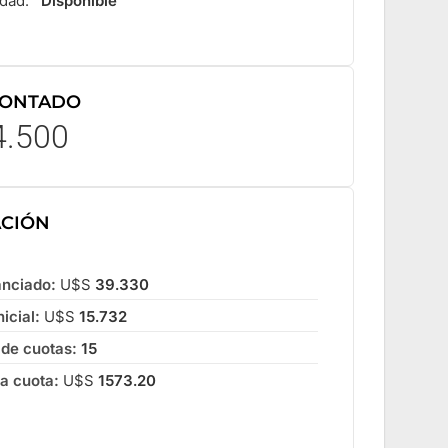
idad:
Disponible
CONTADO
4.500
ACIÓN
anciado:
U$S
39.330
icial:
U$S
15.732
 de cuotas:
15
la cuota:
U$S
1573.20