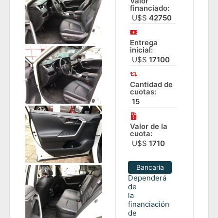
Valor
financiado:
U$S
42750
Entrega
inicial:
U$S
17100
Cantidad de
cuotas:
15
Valor de la
cuota:
U$S
1710
Bancaria
Dependerá
de
la
financiación
de