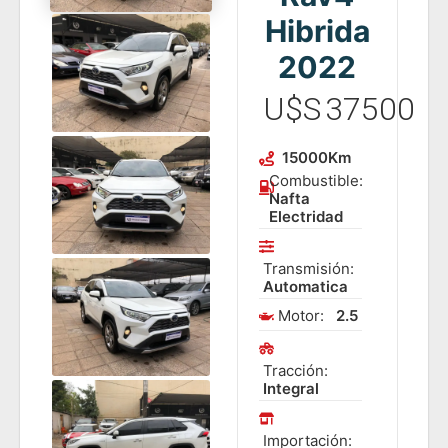
Hibrida
2022
U$S
37500
15000
Km
Combustible:
Nafta
Electridad
Transmisión:
Automatica
Motor:
2.5
Tracción:
Integral
Importación: