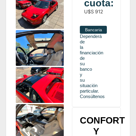
cuota:
U$S
912
Bancaria
Dependerá
de
la
financiación
de
su
banco
y
su
situación
particular.
Consúltenos
CONFORT
Y