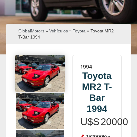
GlobalMotors
»
Vehículos
»
Toyota
»
Toyota MR2
T-Bar 1994
1994
Toyota
MR2 T-
Bar
1994
U$S
20000
152000
Km