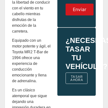
la libertad de conducir
con el viento en tu
Enviar
cabello mientras
disfrutas de la
emoción de la
carretera.
¿NECESITA
Equipado con un
motor potente y ágil, el
TASAR
Toyota MR2 T-Bar de
TU
1994 ofrece una
experiencia de
VEHÍCULO?
conducción
emocionante y llena
TASAR
AHORA
de adrenalina.
Es un clásico
atemporal que sigue
dejando una
impresión duradera en