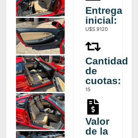
Entrega
inicial:
U$S
9120
Cantidad
de
cuotas:
15
Valor
de la