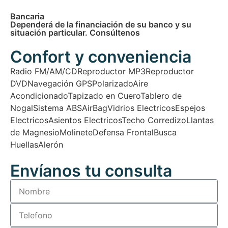
Bancaria
Dependerá de la financiación de su banco y su
situación particular. Consúltenos
Confort y conveniencia
Radio FM/AM/CD
Reproductor MP3
Reproductor
DVD
Navegación GPS
Polarizado
Aire
Acondicionado
Tapizado en Cuero
Tablero de
Nogal
Sistema ABS
AirBag
Vidrios Electricos
Espejos
Electricos
Asientos Electricos
Techo Corredizo
Llantas
de Magnesio
Molinete
Defensa Frontal
Busca
Huellas
Alerón
Envíanos tu consulta