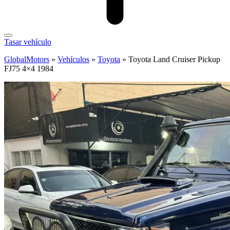
Tasar vehículo
GlobalMotors
»
Vehículos
»
Toyota
»
Toyota Land Cruiser Pickup
FJ75 4×4 1984