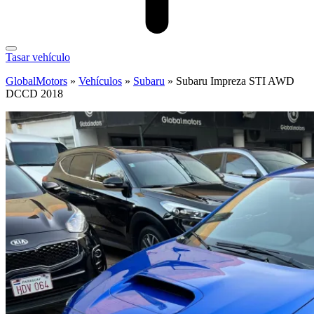
Tasar vehículo
GlobalMotors
»
Vehículos
»
Subaru
»
Subaru Impreza STI AWD
DCCD 2018