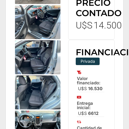
PRECIO
CONTADO
U$S
14.500
FINANCIAC
Privada
Valor
financiado:
U$S
16.530
Entrega
inicial:
U$S
6612
Cantidad de