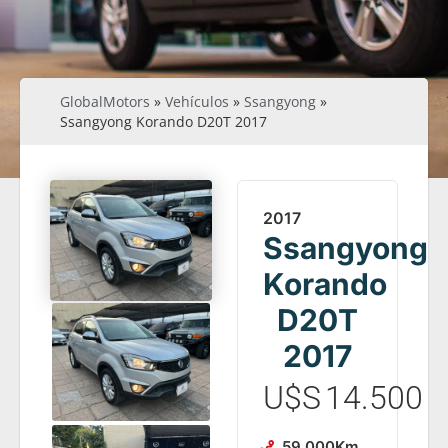
GlobalMotors
»
Vehículos
»
Ssangyong
»
Ssangyong Korando D20T 2017
2017
Ssangyong
Korando
D20T
2017
U$S
14.500
59.000
Km