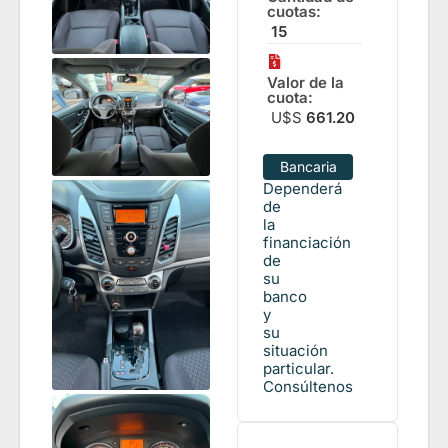
cuotas:
15
Valor de la
cuota:
U$S
661.20
Bancaria
Dependerá
de
la
financiación
de
su
banco
y
su
situación
particular.
Consúltenos