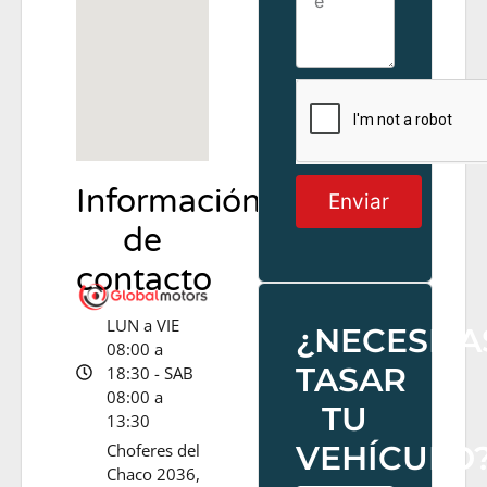
Información
Enviar
de
contacto
LUN a VIE
¿NECESITA
08:00 a
TASAR
18:30 - SAB
08:00 a
TU
13:30
VEHÍCULO
Choferes del
Chaco 2036,