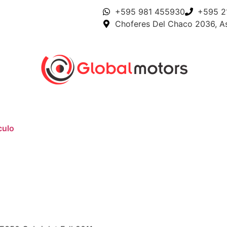
+595 981 455930
+595 2
Choferes Del Chaco 2036, A
culo