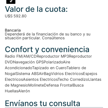
Valor de la cuota:
U$S
592.80
Bancaria
Dependerá de la financiación de su banco y su
situación particular. Consúltenos
Confort y conveniencia
Radio FM/AM/CD
Reproductor MP3
Reproductor
DVD
Navegación GPS
Polarizado
Aire
Acondicionado
Tapizado en Cuero
Tablero de
Nogal
Sistema ABS
AirBag
Vidrios Electricos
Espejos
Electricos
Asientos Electricos
Techo Corredizo
Llantas
de Magnesio
Molinete
Defensa Frontal
Busca
Huellas
Alerón
Envíanos tu consulta