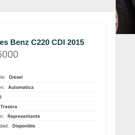
es Benz C220 CDI 2015
5000
m
le:
Diesel
ón:
Automatica
0
Trasera
ón:
Representante
idad:
Disponible