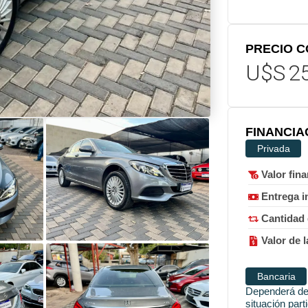
PRECIO 
U$S
2
FINANCIA
Privada
Valor fin
Entrega in
Cantidad 
Valor de l
Bancaria
Dependerá de 
situación part