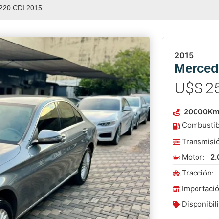
220 CDI 2015
2015
Merced
U$S
2
20000
K
Combustib
Transmisi
Motor:
2.
Tracción:
Importaci
Disponibil