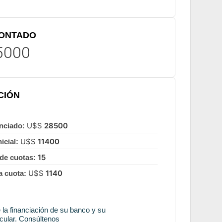
CONTADO
5000
CIÓN
U$S
28500
anciado:
U$S
11400
icial:
15
de cuotas:
U$S
1140
a cuota:
la financiación de su banco y su
icular. Consúltenos