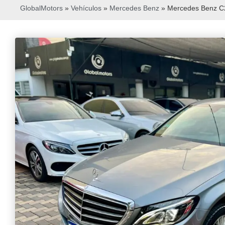
GlobalMotors
»
Vehículos
»
Mercedes Benz
»
Mercedes Benz C