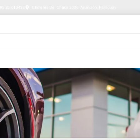
95 21 613433
Choferes Del Chaco 2036, Asunción, Paraguay