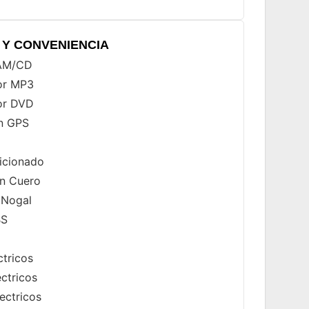
Y CONVENIENCIA
/AM/CD
or MP3
or DVD
n GPS
icionado
n Cuero
 Nogal
BS
ctricos
ectricos
ectricos