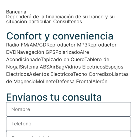
Bancaria
Dependerá de la financiación de su banco y su
situación particular. Consúltenos
Confort y conveniencia
Radio FM/AM/CD
Reproductor MP3
Reproductor
DVD
Navegación GPS
Polarizado
Aire
Acondicionado
Tapizado en Cuero
Tablero de
Nogal
Sistema ABS
AirBag
Vidrios Electricos
Espejos
Electricos
Asientos Electricos
Techo Corredizo
Llantas
de Magnesio
Molinete
Defensa Frontal
Alerón
Envíanos tu consulta