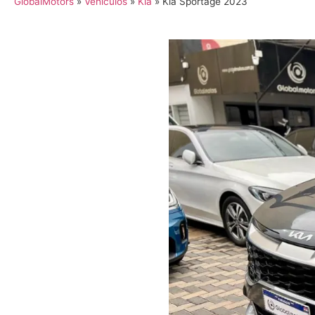
GlobalMotors
»
Vehículos
»
Kia
»
Kia Sportage 2023