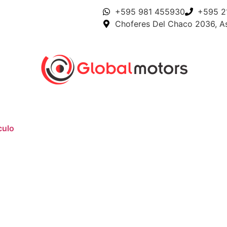
+595 981 455930
+595 2
Choferes Del Chaco 2036, A
culo