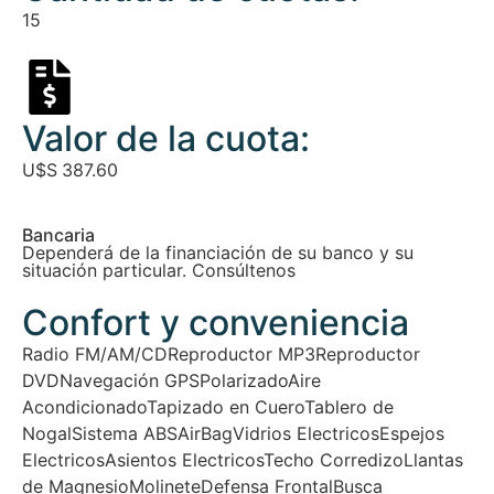
15
Valor de la cuota:
U$S
387.60
Bancaria
Dependerá de la financiación de su banco y su
situación particular. Consúltenos
Confort y conveniencia
Radio FM/AM/CD
Reproductor MP3
Reproductor
DVD
Navegación GPS
Polarizado
Aire
Acondicionado
Tapizado en Cuero
Tablero de
Nogal
Sistema ABS
AirBag
Vidrios Electricos
Espejos
Electricos
Asientos Electricos
Techo Corredizo
Llantas
de Magnesio
Molinete
Defensa Frontal
Busca