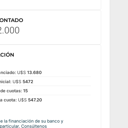
CONTADO
2.000
ACIÓN
anciado:
U$S
13.680
icial:
U$S
5472
 de cuotas:
15
la cuota:
U$S
547.20
 la financiación de su banco y
 particular. Consúltenos