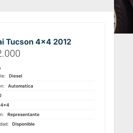
i Tucson 4×4 2012
2.000
m
le:
Diesel
ón:
Automatica
0
4x4
ón:
Representante
idad:
Disponible