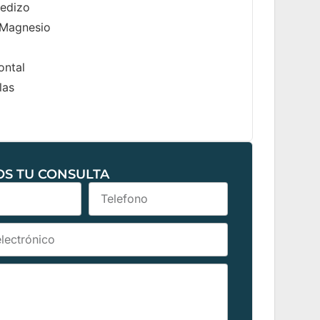
edizo
 Magnesio
ontal
las
OS TU CONSULTA