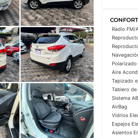
CONFORT
Radio FM
Reproduct
Reproduct
Navegació
Polarizado
Aire Acond
Tapizado e
Tablero de
Sistema A
AirBag
Vidrios Ele
Espejos El
Asientos El