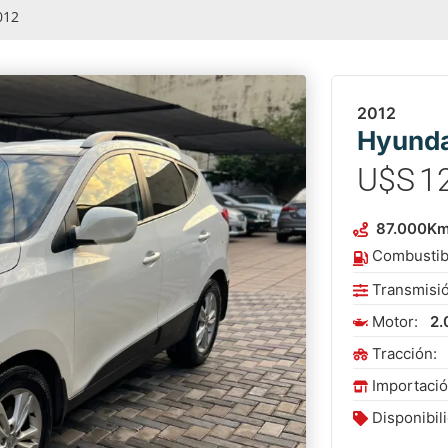
012
2012
Hyunda
U$S
1
87.000
K
Combustib
Transmisi
Motor:
2.
Tracción:
Importaci
Disponibil