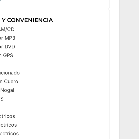
 Y CONVENIENCIA
/AM/CD
or MP3
or DVD
n GPS
icionado
n Cuero
 Nogal
BS
ctricos
ectricos
ectricos