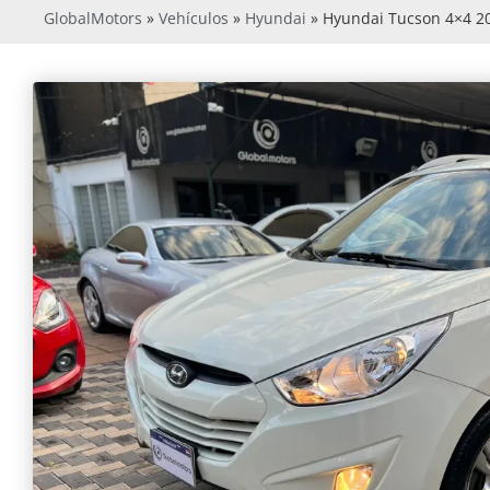
GlobalMotors
»
Vehículos
»
Hyundai
»
Hyundai Tucson 4×4 2