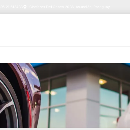
95 21 613433
Choferes Del Chaco 2036, Asunción, Paraguay