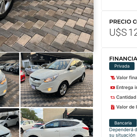
PRECIO 
U$S
1
FINANCI
Privada
Valor fin
Entrega in
Cantidad
Valor de 
Bancaria
Dependerá de
su situación