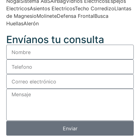
Nogal
Sistema ABS
AirBag
Vidrios Electricos
Espejos
Electricos
Asientos Electricos
Techo Corredizo
Llantas
de Magnesio
Molinete
Defensa Frontal
Busca
Huellas
Alerón
Envíanos tu consulta
Enviar