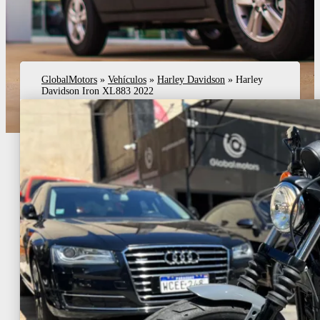
GlobalMotors
»
Vehículos
»
Harley Davidson
»
Harley
Davidson Iron XL883 2022