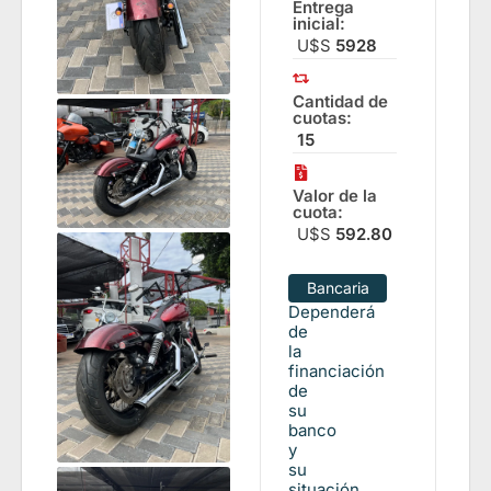
Entrega
inicial:
U$S
5928
Cantidad de
cuotas:
15
Valor de la
cuota:
U$S
592.80
Bancaria
Dependerá
de
la
financiación
de
su
banco
y
su
situación