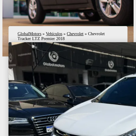
GlobalMotors
»
Vehículos
»
Chevrolet
»
Chevrolet
Tracker LTZ Premier 2018