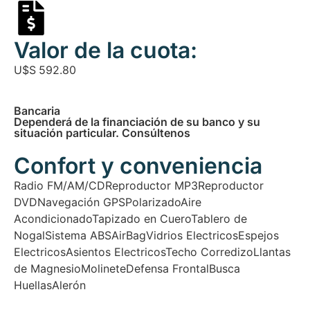
Valor de la cuota:
U$S
592.80
Bancaria
Dependerá de la financiación de su banco y su
situación particular. Consúltenos
Confort y conveniencia
Radio FM/AM/CD
Reproductor MP3
Reproductor
DVD
Navegación GPS
Polarizado
Aire
Acondicionado
Tapizado en Cuero
Tablero de
Nogal
Sistema ABS
AirBag
Vidrios Electricos
Espejos
Electricos
Asientos Electricos
Techo Corredizo
Llantas
de Magnesio
Molinete
Defensa Frontal
Busca
Huellas
Alerón