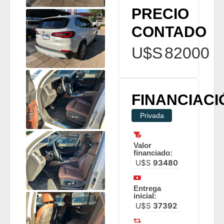
PRECIO
CONTADO
U$S
82000
FINANCIACI
Privada
Valor
financiado:
U$S
93480
Entrega
inicial:
U$S
37392