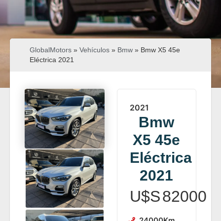
GlobalMotors
»
Vehículos
»
Bmw
»
Bmw X5 45e
Eléctrica 2021
2021
Bmw
X5 45e
Eléctrica
2021
U$S
82000
24000
Km