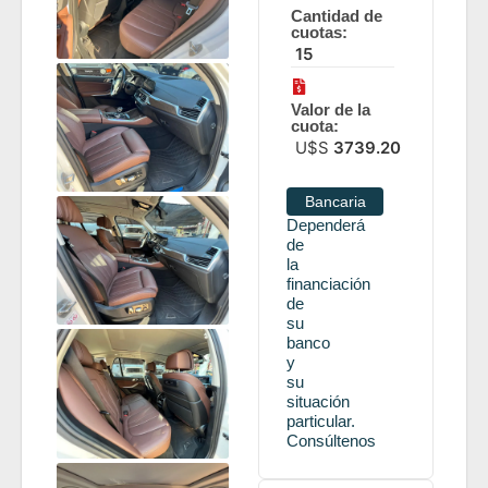
Cantidad de
cuotas:
15
Valor de la
cuota:
U$S
3739.20
Bancaria
Dependerá
de
la
financiación
de
su
banco
y
su
situación
particular.
Consúltenos