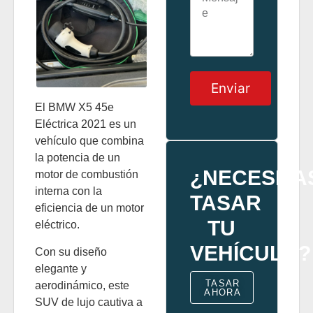
Enviar
El BMW X5 45e
Eléctrica 2021 es un
vehículo que combina
la potencia de un
¿NECESITA
motor de combustión
interna con la
TASAR
eficiencia de un motor
TU
eléctrico.
VEHÍCULO?
Con su diseño
elegante y
TASAR
aerodinámico, este
AHORA
SUV de lujo cautiva a