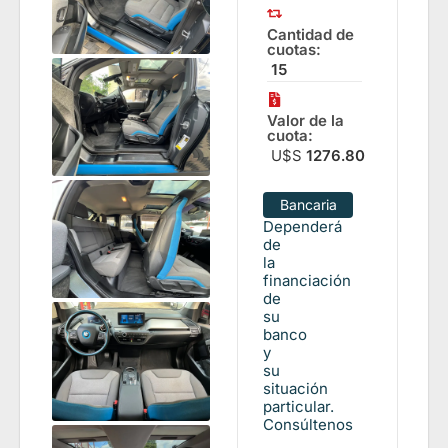
Cantidad de
cuotas:
15
Valor de la
cuota:
U$S
1276.80
Bancaria
Dependerá
de
la
financiación
de
su
banco
y
su
situación
particular.
Consúltenos