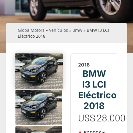
GlobalMotors
»
Vehículos
»
Bmw
»
BMW i3 LCI
Eléctrico 2018
2018
BMW
I3 LCI
Eléctrico
2018
U$S
28.000
57.000
Km