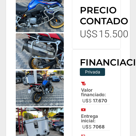
PRECIO
CONTADO
U$S
15.500
FINANCIAC
Privada
Valor
financiado:
U$S
17.670
Entrega
inicial:
U$S
7068