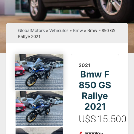
GlobalMotors
»
Vehículos
»
Bmw
»
Bmw F 850 GS
Rallye 2021
2021
Bmw F
850 GS
Rallye
2021
U$S
15.500
5000
Km