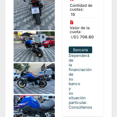
Cantidad de
cuotas:
15
Valor de la
cuota:
U$S
706.80
Bancaria
Dependerá
de
la
financiación
de
su
banco
y
su
situación
particular.
Consúltenos