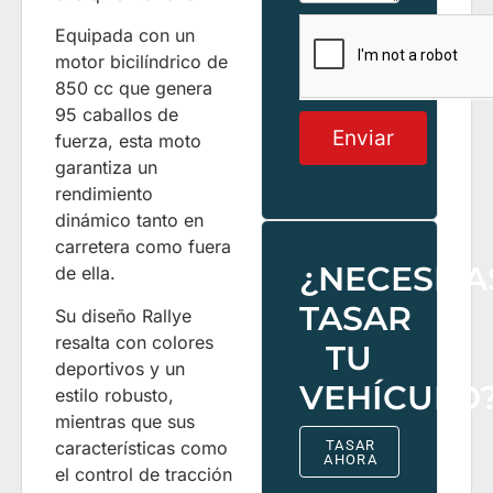
Equipada con un
motor bicilíndrico de
850 cc que genera
95 caballos de
Enviar
fuerza, esta moto
garantiza un
rendimiento
dinámico tanto en
carretera como fuera
¿NECESITA
de ella.
TASAR
Su diseño Rallye
resalta con colores
TU
deportivos y un
VEHÍCULO
estilo robusto,
mientras que sus
características como
TASAR
AHORA
el control de tracción