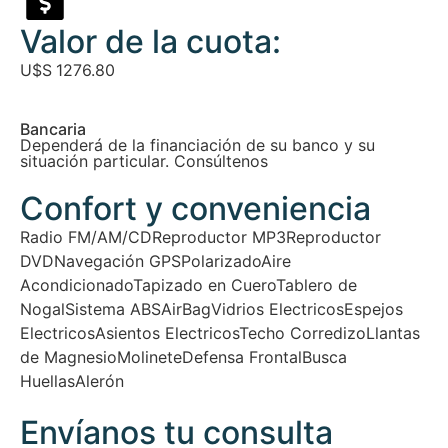
Valor de la cuota:
U$S
1276.80
Bancaria
Dependerá de la financiación de su banco y su
situación particular. Consúltenos
Confort y conveniencia
Radio FM/AM/CD
Reproductor MP3
Reproductor
DVD
Navegación GPS
Polarizado
Aire
Acondicionado
Tapizado en Cuero
Tablero de
Nogal
Sistema ABS
AirBag
Vidrios Electricos
Espejos
Electricos
Asientos Electricos
Techo Corredizo
Llantas
de Magnesio
Molinete
Defensa Frontal
Busca
Huellas
Alerón
Envíanos tu consulta