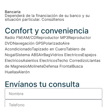
Bancaria
Dependerá de la financiación de su banco y su
situación particular. Consúltenos
Confort y conveniencia
Radio FM/AM/CD
Reproductor MP3
Reproductor
DVD
Navegación GPS
Polarizado
Aire
Acondicionado
Tapizado en Cuero
Tablero de
Nogal
Sistema ABS
AirBag
Vidrios Electricos
Espejos
Electricos
Asientos Electricos
Techo Corredizo
Llantas
de Magnesio
Molinete
Defensa Frontal
Busca
Huellas
Alerón
Envíanos tu consulta