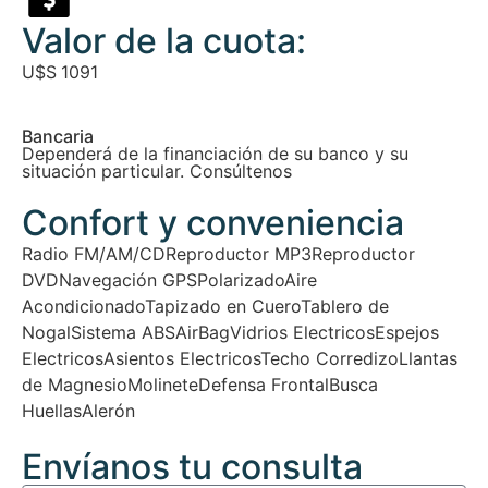
Valor de la cuota:
U$S
1091
Bancaria
Dependerá de la financiación de su banco y su
situación particular. Consúltenos
Confort y conveniencia
Radio FM/AM/CD
Reproductor MP3
Reproductor
DVD
Navegación GPS
Polarizado
Aire
Acondicionado
Tapizado en Cuero
Tablero de
Nogal
Sistema ABS
AirBag
Vidrios Electricos
Espejos
Electricos
Asientos Electricos
Techo Corredizo
Llantas
de Magnesio
Molinete
Defensa Frontal
Busca
Huellas
Alerón
Envíanos tu consulta