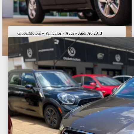
GlobalMotors
»
Vehículos
»
Audi
»
Audi A6 2013