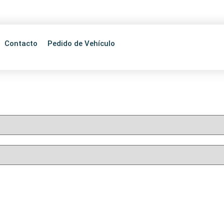
595 21 613433
Choferes Del Chaco 2036, Asunción, Paraguay
Contacto
Pedido de Vehículo