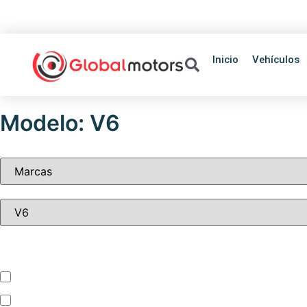
+595 981 455930
+
Inicio
Vehículos
Modelo: V6
Tipo de vehículo
Automóvil
Camion