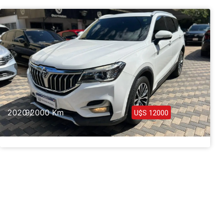
Haz clic aquí
2020 /
92000 Km
U$S 12000
Brilliance V6 Grand Deluxe 2020