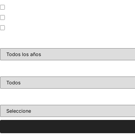
Camioneta
Mini Bus
Motocicleta
Año
Disponibilidad
Ordenar por precio