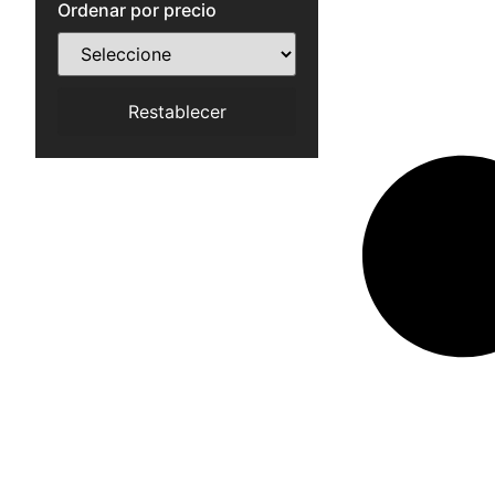
Ordenar por precio
Restablecer