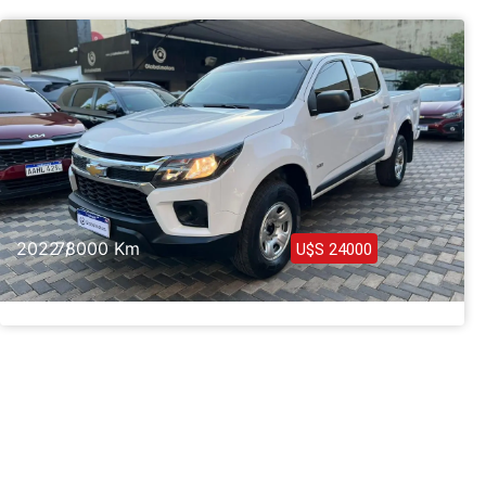
Haz clic aquí
2022 /
78000 Km
U$S 24000
Chevrolet S10 LS 4×4 2022