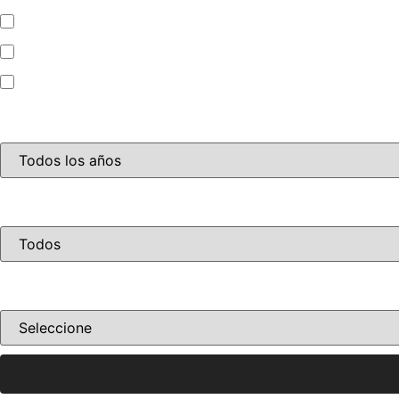
Camioneta
Mini Bus
Motocicleta
Año
Disponibilidad
Ordenar por precio