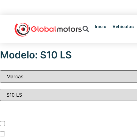
+595 981 455930
+
Inicio
Vehículos
Modelo: S10 LS
Tipo de vehículo
Automóvil
Camion