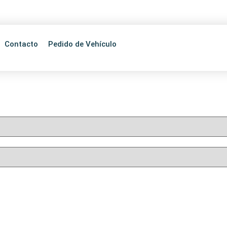
595 21 613433
Choferes Del Chaco 2036, Asunción, Paraguay
Contacto
Pedido de Vehículo