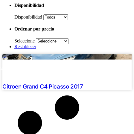
Disponibilidad
Disponibilidad
Ordenar por precio
Seleccione
Restablecer
Haz clic aquí
2017 /
64000 Km
U$S 15000
Citroen Grand C4 Picasso 2017