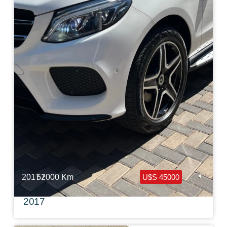
Haz clic aquí
2017 /
52000 Km
U$S 45000
Mercedes Benz GLE 350 4M Look AMG
2017