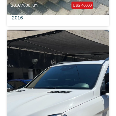
2016 /
77000 Km
U$S 40000
Mercedes Benz GLE 350 4M Look AMG
2016