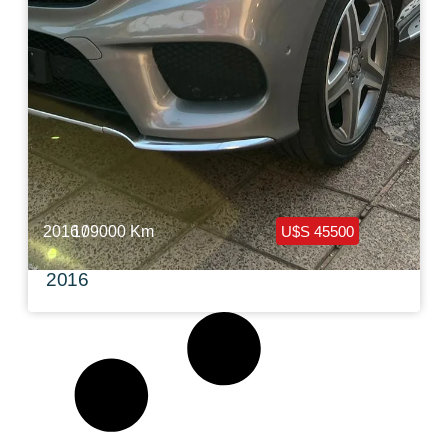
2016 /
109000 Km
U$S 45500
Mercedes Benz GLE 350 d Look AMG
2016