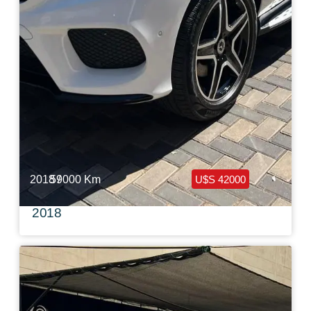
2018 /
59000 Km
U$S 42000
Mercedes Benz GLE 350 4M Look AMG
2018