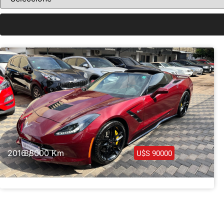
Haz clic aquí
2016 /
88000 Km
U$S 90000
Chevrolet Corvette Stingray Targa Z51 2016