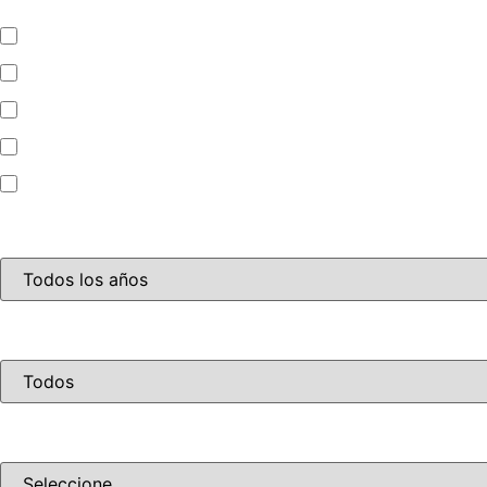
Automóvil
Camion
Camioneta
Mini Bus
Motocicleta
Año
Disponibilidad
Ordenar por precio