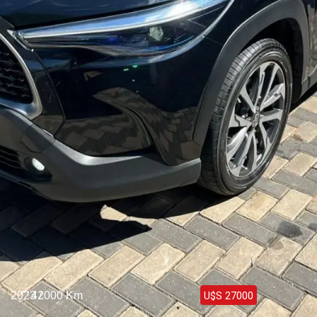
Haz clic aquí
2023 /
42000 Km
U$S 27000
Toyota Corolla Cross Híbrida Full 2023