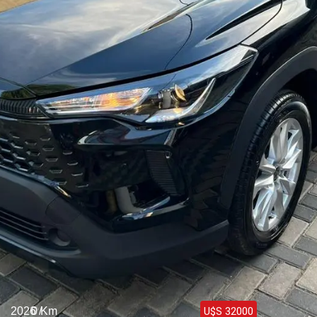
Haz clic aquí
2026 /
0 Km
U$S 32000