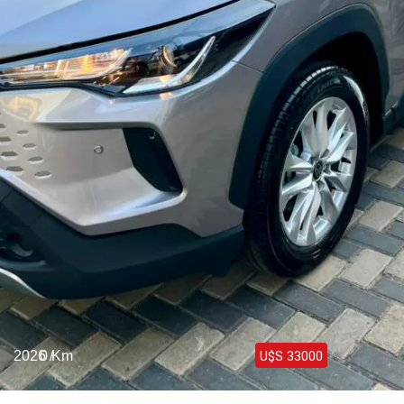
Haz clic aquí
2026 /
0 Km
U$S 33000
Toyota Corolla Cross Híbrida Full 2026