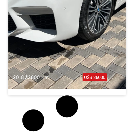
2018 /
132800 Km
U$S 36000
Bmw 530i Sport Line Package 2018