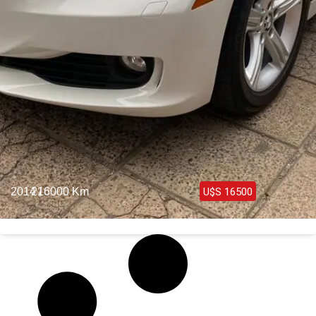
2014 /
216000 Km
U$S 16500
Bmw 328i Luxury 2014