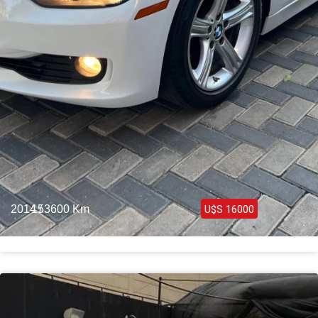
2014 /
153600 Km
U$S 16000
Bmw 328i Luxury Line 2014